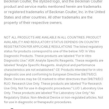
Beckman Coulter, the stylized logo, and the Beckman Coulter
product and service marks mentioned herein are trademarks
or registered trademarks of Beckman Coulter, Inc. in the United
States and other countries. All other trademarks are the
property of their respective owners.
NOT ALL PRODUCTS ARE AVAILABLE IN ALL COUNTRIES. PRODUCT
AVAILABILITY AND REGULATORY STATUS DEPENDS ON COUNTRY
REGISTRATION PER APPLICABLE REGULATIONS The listed regulatory
status for products correspond to one of the below: IVD: In Vitro
Diagnostic Products. These products are labeled "For In Vitro
Diagnostic Use." ASR: Analyte Specific Reagents. These reagents are
labeled "Analyte Specific Reagents. Analytical and performance
characteristics are not established." CE: Products intended for in vitro
diagnostic use and conforming to European Directive (98/79/EC).
(Note: Devices may be CE marked to other directives than (98/79/EC)
RUO: Research Use Only. These products are labeled "For Research
Use Only. Not for use in diagnostic procedures." LUO: Laboratory Use
Only. These products are labeled "For Laboratory Use Only." No
Regulatory Status: Non-Medical Device or non-regulated articles. Not
for use in diagnostic or therapeutic procedures.