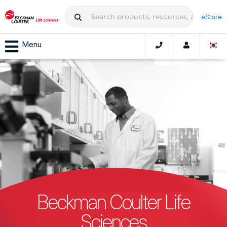
eStore
Menu
Beckman Coulter Life
Sciences