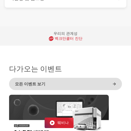
우리의 관계성
벡크만쿨터 진단
다가오는 이벤트
모든 이벤트 보기
->
웨비나