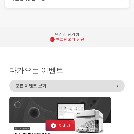
우리의 관계성
벡크만쿨터 진단
다가오는 이벤트
모든 이벤트 보기
->
웨비나