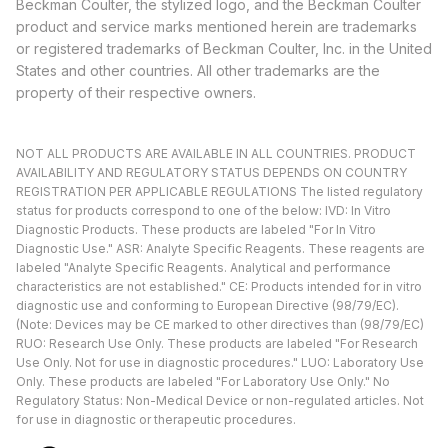
Beckman Coulter, the stylized logo, and the Beckman Coulter
product and service marks mentioned herein are trademarks
or registered trademarks of Beckman Coulter, Inc. in the United
States and other countries. All other trademarks are the
property of their respective owners.
NOT ALL PRODUCTS ARE AVAILABLE IN ALL COUNTRIES. PRODUCT
AVAILABILITY AND REGULATORY STATUS DEPENDS ON COUNTRY
REGISTRATION PER APPLICABLE REGULATIONS The listed regulatory
status for products correspond to one of the below: IVD: In Vitro
Diagnostic Products. These products are labeled "For In Vitro
Diagnostic Use." ASR: Analyte Specific Reagents. These reagents are
labeled "Analyte Specific Reagents. Analytical and performance
characteristics are not established." CE: Products intended for in vitro
diagnostic use and conforming to European Directive (98/79/EC).
(Note: Devices may be CE marked to other directives than (98/79/EC)
RUO: Research Use Only. These products are labeled "For Research
Use Only. Not for use in diagnostic procedures." LUO: Laboratory Use
Only. These products are labeled "For Laboratory Use Only." No
Regulatory Status: Non-Medical Device or non-regulated articles. Not
for use in diagnostic or therapeutic procedures.