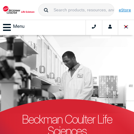
eStore
Menu
Beckman Coulter Life
Sciences