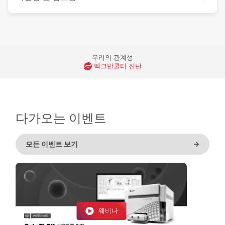
우리의 관계성
벡크만쿨터 진단
다가오는 이벤트
모든 이벤트 보기
->
웨비나