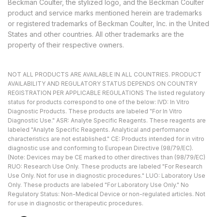
Beckman Coulter, the stylized logo, and the Beckman Coulter
product and service marks mentioned herein are trademarks
or registered trademarks of Beckman Coulter, Inc. in the United
States and other countries. All other trademarks are the
property of their respective owners.
NOT ALL PRODUCTS ARE AVAILABLE IN ALL COUNTRIES. PRODUCT
AVAILABILITY AND REGULATORY STATUS DEPENDS ON COUNTRY
REGISTRATION PER APPLICABLE REGULATIONS The listed regulatory
status for products correspond to one of the below: IVD: In Vitro
Diagnostic Products. These products are labeled "For In Vitro
Diagnostic Use." ASR: Analyte Specific Reagents. These reagents are
labeled "Analyte Specific Reagents. Analytical and performance
characteristics are not established." CE: Products intended for in vitro
diagnostic use and conforming to European Directive (98/79/EC).
(Note: Devices may be CE marked to other directives than (98/79/EC)
RUO: Research Use Only. These products are labeled "For Research
Use Only. Not for use in diagnostic procedures." LUO: Laboratory Use
Only. These products are labeled "For Laboratory Use Only." No
Regulatory Status: Non-Medical Device or non-regulated articles. Not
for use in diagnostic or therapeutic procedures.