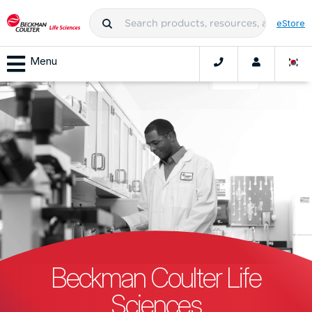
eStore
Menu
Beckman Coulter Life
Sciences