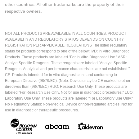
other countries. All other trademarks are the property of their
respective owners.
NOT ALL PRODUCTS ARE AVAILABLE IN ALL COUNTRIES. PRODUCT
AVAILABILITY AND REGULATORY STATUS DEPENDS ON COUNTRY
REGISTRATION PER APPLICABLE REGULATIONS The listed regulatory
status for products correspond to one of the below: IVD: In Vitro Diagnostic
Products. These products are labeled "For In Vitro Diagnostic Use." ASR:
Analyte Specific Reagents. These reagents are labeled "Analyte Specific
Reagents. Analytical and performance characteristics are not established."
CE: Products intended for in vitro diagnostic use and conforming to
European Directive (98/79/EC). (Note: Devices may be CE marked to other
directives than (98/79/EC) RUO: Research Use Only. These products are
labeled "For Research Use Only. Not for use in diagnostic procedures." LUO:
Laboratory Use Only. These products are labeled "For Laboratory Use Only."
No Regulatory Status: Non-Medical Device or non-regulated articles. Not for
use in diagnostic or therapeutic procedures.