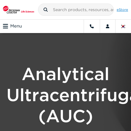
eStore
Menu
Analytical
Ultracentrifug
(AUC)