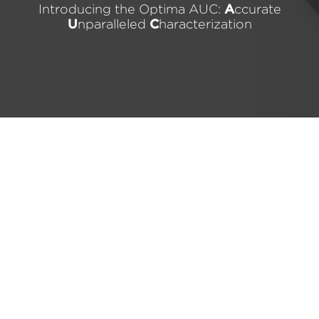
Introducing the Optima AUC:
A
ccurate
U
nparalleled
C
haracterization