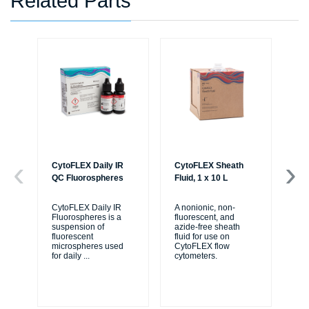
Related Parts
CytoFLEX Daily IR
CytoFLEX Sheath
LA
QC Fluorospheres
Fluid, 1 x 10 L
TU
PO
BL
CytoFLEX Daily IR
A nonionic, non-
Fluorospheres is a
fluorescent, and
suspension of
azide-free sheath
Sa
fluorescent
fluid for use on
50
microspheres used
CytoFLEX flow
XL
for daily
...
cytometers.
Cy