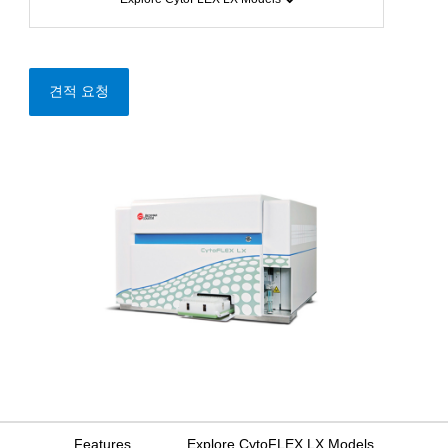
견적 요청
Features
Explore CytoFLEX LX Models