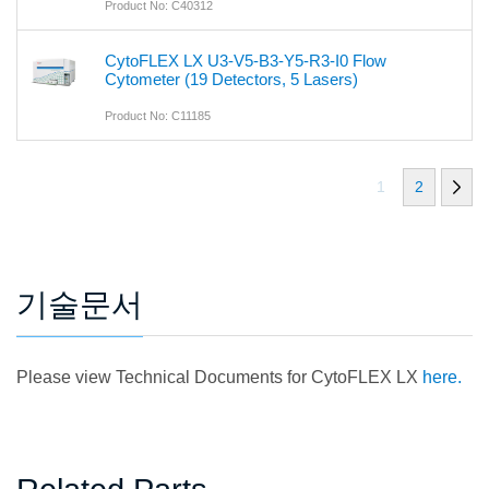
Product No: C40312
CytoFLEX LX U3-V5-B3-Y5-R3-I0 Flow
Cytometer (19 Detectors, 5 Lasers)
Product No: C11185
1
2
기술문서
Please view Technical Documents for CytoFLEX LX
here.