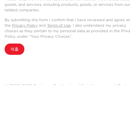
goods, and services, including products, goods, or services from ou
related companies.
By submitting this form I confirm that I have reviewed and agree w
the
Privacy Policy
and
Terms of Use
. I also understand my privacy
choices as they pertain to my personal data as provided in the Priv
Policy under “Your Privacy Choices”.
제출
© 2000-2026 Beckman Coulter, Inc. All rights reserved. Beck
or registered trademarks of Beckman Coulter, Inc. in the Unite
NOT ALL PRODUCTS ARE AVAILABLE IN ALL COUNTRIES. PRODUCT AV