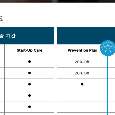
요
증 기간
Start-Up Care
Prevention Plus
20% Off
20% Off