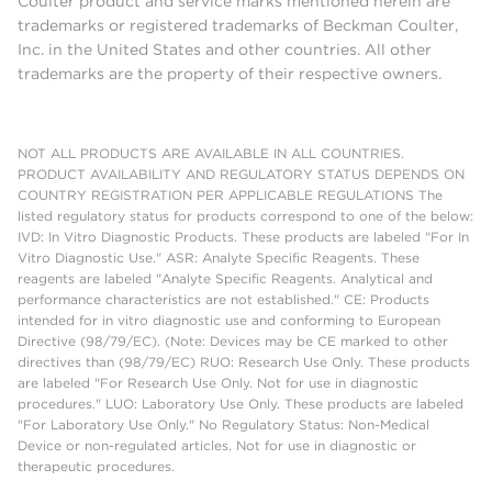
Coulter product and service marks mentioned herein are
trademarks or registered trademarks of Beckman Coulter,
Inc. in the United States and other countries. All other
trademarks are the property of their respective owners.
NOT ALL PRODUCTS ARE AVAILABLE IN ALL COUNTRIES.
PRODUCT AVAILABILITY AND REGULATORY STATUS DEPENDS ON
COUNTRY REGISTRATION PER APPLICABLE REGULATIONS The
listed regulatory status for products correspond to one of the below:
IVD: In Vitro Diagnostic Products. These products are labeled "For In
Vitro Diagnostic Use." ASR: Analyte Specific Reagents. These
reagents are labeled "Analyte Specific Reagents. Analytical and
performance characteristics are not established." CE: Products
intended for in vitro diagnostic use and conforming to European
Directive (98/79/EC). (Note: Devices may be CE marked to other
directives than (98/79/EC) RUO: Research Use Only. These products
are labeled "For Research Use Only. Not for use in diagnostic
procedures." LUO: Laboratory Use Only. These products are labeled
"For Laboratory Use Only." No Regulatory Status: Non-Medical
Device or non-regulated articles. Not for use in diagnostic or
therapeutic procedures.