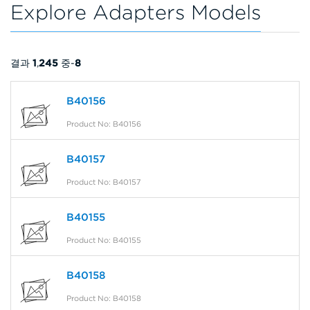
Explore Adapters Models
결과
1
,
245
중-
8
B40156
Product No: B40156
B40157
Product No: B40157
B40155
Product No: B40155
B40158
Product No: B40158