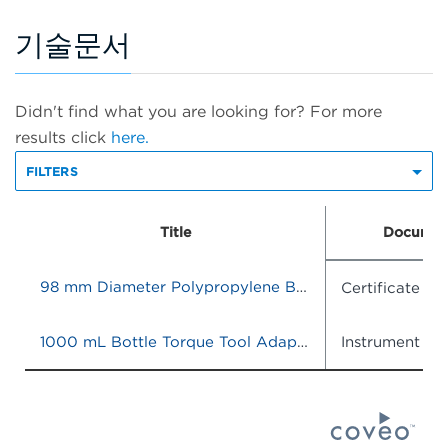
기술문서
Didn't find what you are looking for? For more
results click
here.
FILTERS
Title
Documen
98 mm Diameter Polypropylene Bottle Adapter Sleeve, Quantity of 6
Certificate o
1000 mL Bottle Torque Tool Adapter
Instrument IF