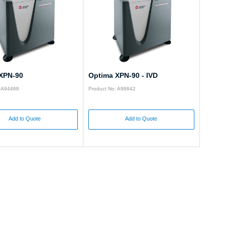
XPN-90
Optima XPN-90 - IVD
: A94468
Product No: A99842
Add to Quote
Add to Quote