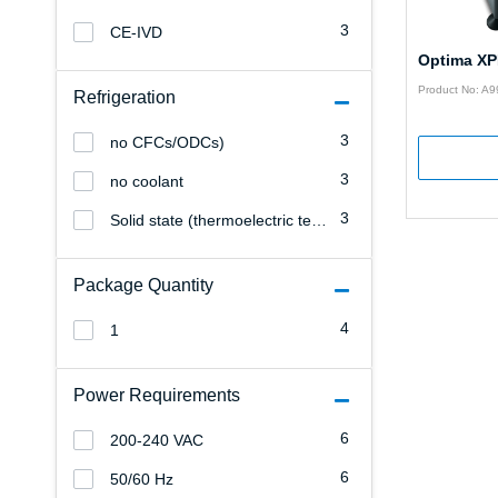
3
CE-IVD
Optima XP
Product No: A
Refrigeration
3
no CFCs/ODCs)
3
no coolant
3
Solid state (thermoelectric temperature control system with forced air
Package Quantity
4
1
Power Requirements
6
200-240 VAC
6
50/60 Hz