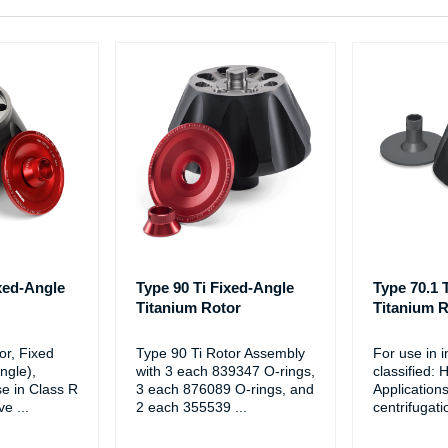
ixed-Angle
Type 90 Ti Fixed-Angle
Type 70.1 
Titanium Rotor
Titanium R
or, Fixed
Type 90 Ti Rotor Assembly
For use in 
ngle),
with 3 each 839347 O-rings,
classified: 
se in Class R
3 each 876089 O-rings, and
Applications
ve
...
2 each 355539
...
centrifugati