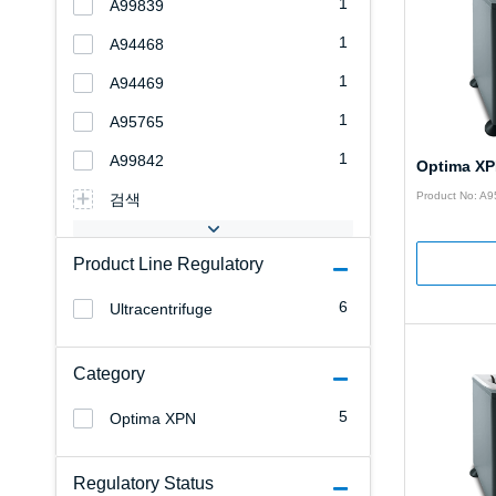
1
A99839
1
A94468
1
A94469
1
A95765
1
A99842
Optima XP
Product No: A
검색
Product Line Regulatory
6
Ultracentrifuge
Category
5
Optima XPN
Regulatory Status