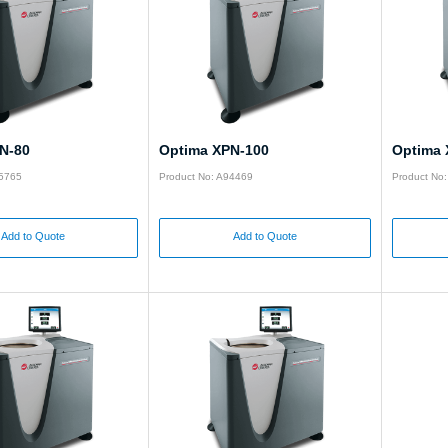
N-80
Optima XPN-100
Optima 
95765
Product No: A94469
Product No
Add to Quote
Add to Quote