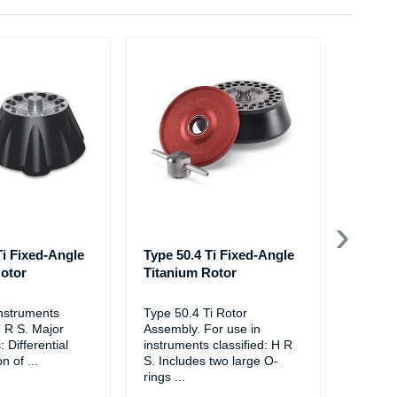
Ti Fixed-Angle
Type 50.4 Ti Fixed-Angle
Type 5
otor
Titanium Rotor
Rotor,
302.000
instruments
Type 50.4 Ti Rotor
H R S. Major
Assembly. For use in
Type 50
: Differential
instruments classified: H R
with 3 
on of
...
S. Includes two large O-
3 each 
rings
...
2 each