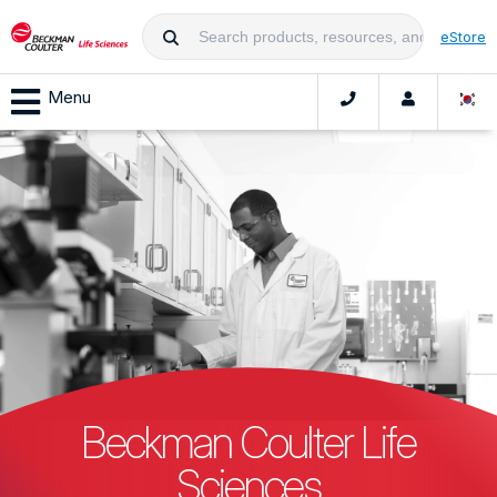
eStore
Menu
Beckman Coulter Life
Sciences