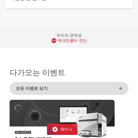
우리의 관계성
벡크만쿨터 진단
다가오는 이벤트
모든 이벤트 보기
->
웨비나