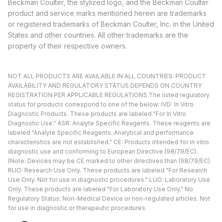
Beckman Coulter, the stylized logo, and the Beckman Coulter
product and service marks mentioned herein are trademarks
or registered trademarks of Beckman Coulter, Inc. in the United
States and other countries. All other trademarks are the
property of their respective owners.
NOT ALL PRODUCTS ARE AVAILABLE IN ALL COUNTRIES. PRODUCT
AVAILABILITY AND REGULATORY STATUS DEPENDS ON COUNTRY
REGISTRATION PER APPLICABLE REGULATIONS The listed regulatory
status for products correspond to one of the below: IVD: In Vitro
Diagnostic Products. These products are labeled "For In Vitro
Diagnostic Use." ASR: Analyte Specific Reagents. These reagents are
labeled "Analyte Specific Reagents. Analytical and performance
characteristics are not established." CE: Products intended for in vitro
diagnostic use and conforming to European Directive (98/79/EC).
(Note: Devices may be CE marked to other directives than (98/79/EC)
RUO: Research Use Only. These products are labeled "For Research
Use Only. Not for use in diagnostic procedures." LUO: Laboratory Use
Only. These products are labeled "For Laboratory Use Only." No
Regulatory Status: Non-Medical Device or non-regulated articles. Not
for use in diagnostic or therapeutic procedures.