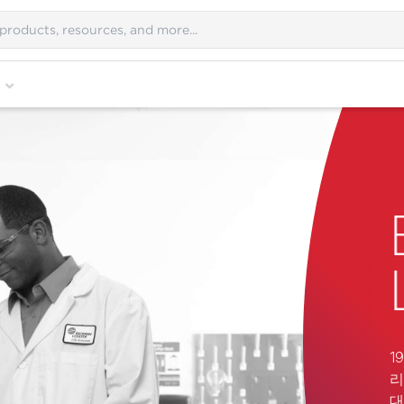
1
리
대