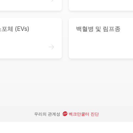
포체 (EVs)
백혈병 및 림프종
->
우리의 관계성
벡크만쿨터 진단